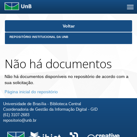
Skip
Voltar
navigation
REPOSITÓRIO INSTITUCIONAL DA UNB
Não há documentos
Não há documentos disponíveis no repositório de acordo com a
sua solicitação.
Página inicial do repositório
Universidade de Brasília - Biblioteca Central
Coordenadoria de Gestão da Informação Digital - GID
(61) 3107-2683
repositorio@unb.br