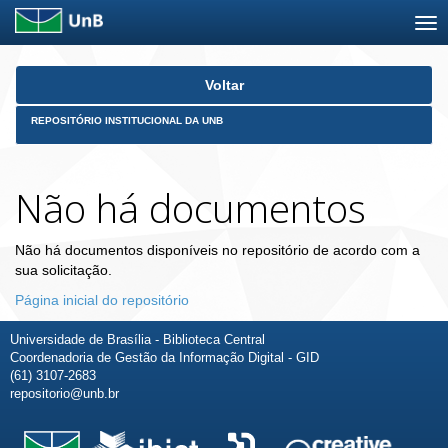
Skip
Voltar
navigation
REPOSITÓRIO INSTITUCIONAL DA UNB
Não há documentos
Não há documentos disponíveis no repositório de acordo com a
sua solicitação.
Página inicial do repositório
Universidade de Brasília - Biblioteca Central
Coordenadoria de Gestão da Informação Digital - GID
(61) 3107-2683
repositorio@unb.br