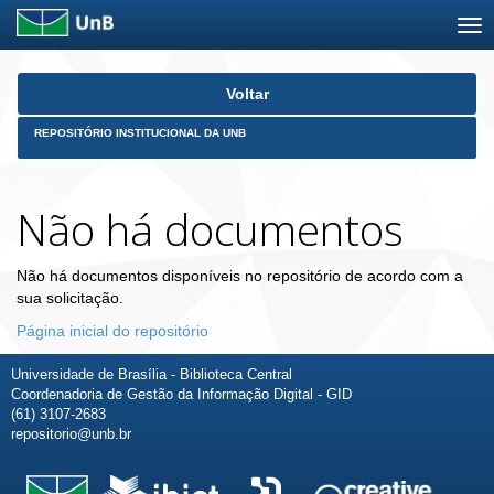
Skip
Voltar
navigation
REPOSITÓRIO INSTITUCIONAL DA UNB
Não há documentos
Não há documentos disponíveis no repositório de acordo com a
sua solicitação.
Página inicial do repositório
Universidade de Brasília - Biblioteca Central
Coordenadoria de Gestão da Informação Digital - GID
(61) 3107-2683
repositorio@unb.br