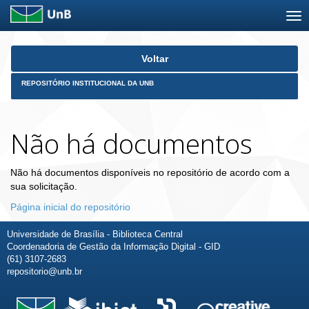
Skip
Voltar
navigation
REPOSITÓRIO INSTITUCIONAL DA UNB
Não há documentos
Não há documentos disponíveis no repositório de acordo com a
sua solicitação.
Página inicial do repositório
Universidade de Brasília - Biblioteca Central
Coordenadoria de Gestão da Informação Digital - GID
(61) 3107-2683
repositorio@unb.br