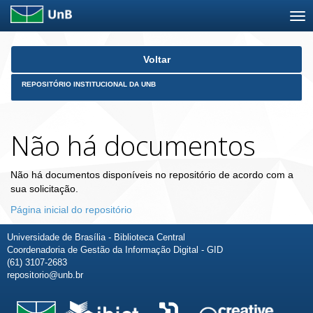
Skip
Voltar
navigation
REPOSITÓRIO INSTITUCIONAL DA UNB
Não há documentos
Não há documentos disponíveis no repositório de acordo com a
sua solicitação.
Página inicial do repositório
Universidade de Brasília - Biblioteca Central
Coordenadoria de Gestão da Informação Digital - GID
(61) 3107-2683
repositorio@unb.br