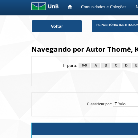
Comunidades e Coleções
Skip
REPOSITÓRIO INSTITUCIO
Voltar
navigation
Navegando por Autor Thomé, Ka
Ir para:
0-9
A
B
C
D
E
Classificar por: