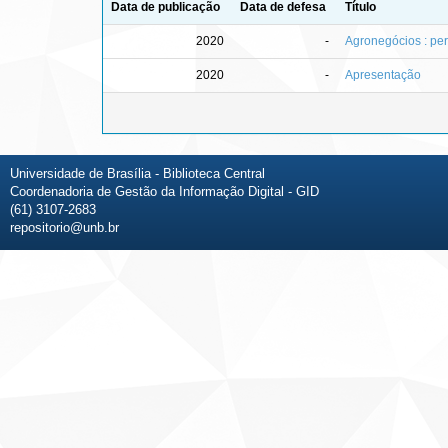
Data de publicação
Data de defesa
Título
2020
-
Agronegócios : per
2020
-
Apresentação
Universidade de Brasília - Biblioteca Central
Coordenadoria de Gestão da Informação Digital - GID
(61) 3107-2683
repositorio@unb.br