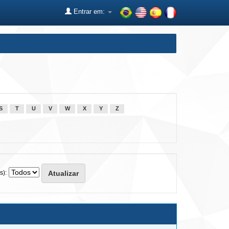
Entrar em:
S
T
U
V
W
X
Y
Z
s):