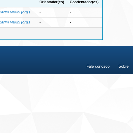
Orientador(es)
Coorientador(es)
arim Marini (org.)
-
-
arim Marini (org.)
-
-
Fale conosco
Sobre