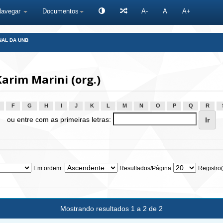
Navegar
Documentos
A-
A
A+
NAL DA UNB
rim Marini (org.)
F
G
H
I
J
K
L
M
N
O
P
Q
R
ou entre com as primeiras letras:
Em ordem:
Resultados/Página
Registro(
Mostrando resultados 1 a 2 de 2