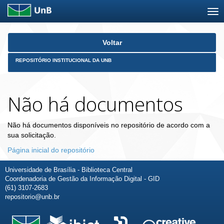
Skip
Voltar
navigation
REPOSITÓRIO INSTITUCIONAL DA UNB
Não há documentos
Não há documentos disponíveis no repositório de acordo com a
sua solicitação.
Página inicial do repositório
Universidade de Brasília - Biblioteca Central
Coordenadoria de Gestão da Informação Digital - GID
(61) 3107-2683
repositorio@unb.br