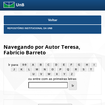
Skip
Voltar
navigation
REPOSITÓRIO INSTITUCIONAL DA UNB
Navegando por Autor Teresa,
Fabrício Barreto
Ir para:
0-9
A
B
C
D
E
F
G
H
I
J
K
L
M
N
O
P
Q
R
S
T
U
V
W
X
Y
Z
ou entre com as primeiras letras: