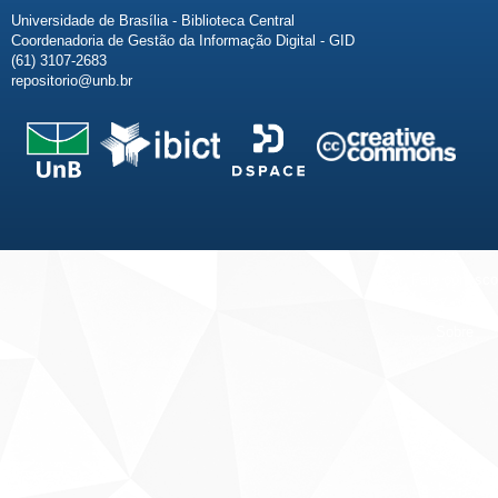
Universidade de Brasília - Biblioteca Central
Coordenadoria de Gestão da Informação Digital - GID
(61) 3107-2683
repositorio@unb.br
Fale conosco
Sobre