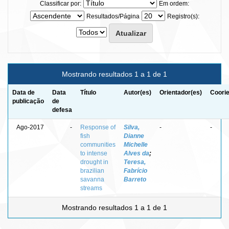
Classificar por:
Em ordem:
Resultados/Página
Registro(s):
Mostrando resultados 1 a 1 de 1
Data de
Data
Título
Autor(es)
Orientador(es)
Coorie
publicação
de
defesa
Ago-2017
-
Response of
Silva,
-
-
fish
Dianne
communities
Michelle
to intense
Alves da
;
drought in
Teresa,
brazilian
Fabrício
savanna
Barreto
streams
Mostrando resultados 1 a 1 de 1