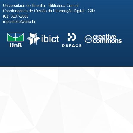
Universidade de Brasília - Biblioteca Central
Coordenadoria de Gestão da Informação Digital - GID
(61) 3107-2683
repositorio@unb.br
Fale conosco
Sobre