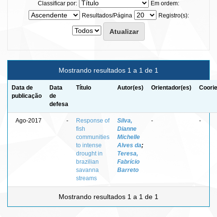
Classificar por:
Em ordem:
Resultados/Página
Registro(s):
Mostrando resultados 1 a 1 de 1
Data de
Data
Título
Autor(es)
Orientador(es)
Coorie
publicação
de
defesa
Ago-2017
-
Response of
Silva,
-
-
fish
Dianne
communities
Michelle
to intense
Alves da
;
drought in
Teresa,
brazilian
Fabrício
savanna
Barreto
streams
Mostrando resultados 1 a 1 de 1