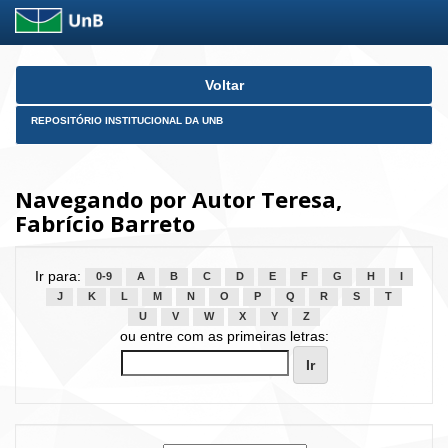
Skip
Voltar
navigation
REPOSITÓRIO INSTITUCIONAL DA UNB
Navegando por Autor Teresa,
Fabrício Barreto
Ir para:
0-9
A
B
C
D
E
F
G
H
I
J
K
L
M
N
O
P
Q
R
S
T
U
V
W
X
Y
Z
ou entre com as primeiras letras: