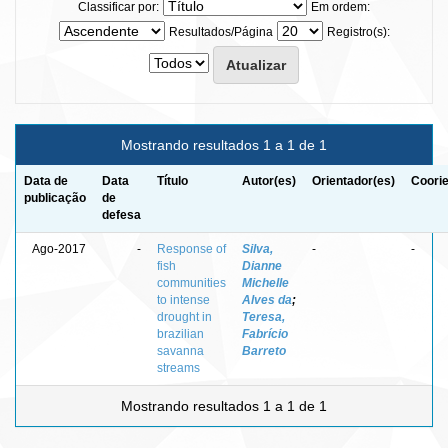
Classificar por:
Em ordem:
Resultados/Página
Registro(s):
Mostrando resultados 1 a 1 de 1
Data de
Data
Título
Autor(es)
Orientador(es)
Coorie
publicação
de
defesa
Ago-2017
-
Response of
Silva,
-
-
fish
Dianne
communities
Michelle
to intense
Alves da
;
drought in
Teresa,
brazilian
Fabrício
savanna
Barreto
streams
Mostrando resultados 1 a 1 de 1