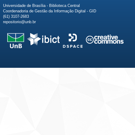
Universidade de Brasília - Biblioteca Central
Coordenadoria de Gestão da Informação Digital - GID
(61) 3107-2683
repositorio@unb.br
Fale conosco
Sobre