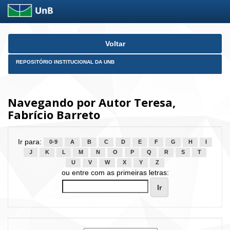
Skip
Voltar
navigation
REPOSITÓRIO INSTITUCIONAL DA UNB
Navegando por Autor Teresa,
Fabrício Barreto
Ir para:
0-9
A
B
C
D
E
F
G
H
I
J
K
L
M
N
O
P
Q
R
S
T
U
V
W
X
Y
Z
ou entre com as primeiras letras: