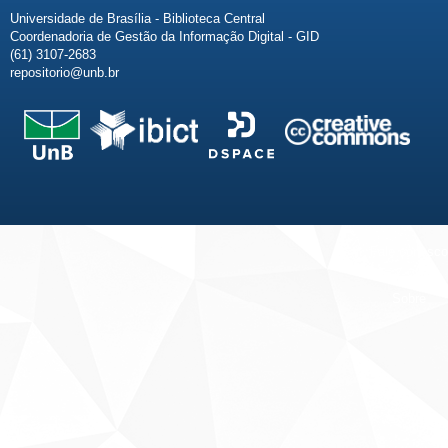
Universidade de Brasília - Biblioteca Central
Coordenadoria de Gestão da Informação Digital - GID
(61) 3107-2683
repositorio@unb.br
Fale conosco
Sobre