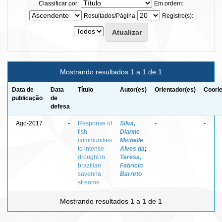
Classificar por:
Em ordem:
Resultados/Página
Registro(s):
Mostrando resultados 1 a 1 de 1
Data de
Data
Título
Autor(es)
Orientador(es)
Coorie
publicação
de
defesa
Ago-2017
-
Response of
Silva,
-
-
fish
Dianne
communities
Michelle
to intense
Alves da
;
drought in
Teresa,
brazilian
Fabrício
savanna
Barreto
streams
Mostrando resultados 1 a 1 de 1