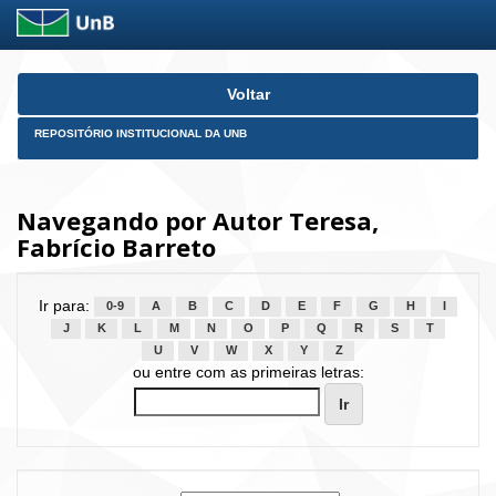
Skip
Voltar
navigation
REPOSITÓRIO INSTITUCIONAL DA UNB
Navegando por Autor Teresa,
Fabrício Barreto
Ir para:
0-9
A
B
C
D
E
F
G
H
I
J
K
L
M
N
O
P
Q
R
S
T
U
V
W
X
Y
Z
ou entre com as primeiras letras: