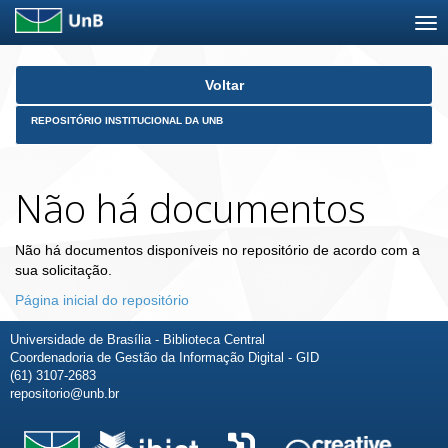
Skip
Voltar
navigation
REPOSITÓRIO INSTITUCIONAL DA UNB
Não há documentos
Não há documentos disponíveis no repositório de acordo com a
sua solicitação.
Página inicial do repositório
Universidade de Brasília - Biblioteca Central
Coordenadoria de Gestão da Informação Digital - GID
(61) 3107-2683
repositorio@unb.br