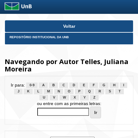
Skip
Voltar
navigation
REPOSITÓRIO INSTITUCIONAL DA UNB
Navegando por Autor Telles, Juliana
Moreira
Ir para:
0-9
A
B
C
D
E
F
G
H
I
J
K
L
M
N
O
P
Q
R
S
T
U
V
W
X
Y
Z
ou entre com as primeiras letras: