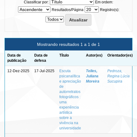
Classificar por:
Em ordem:
Resultados/Página
Registro(s):
Mostrando resultados 1 a 1 de 1
Data de
Data de
Título
Autor(es)
Orientador(es)
publicação
defesa
12-Dez-2025
17-Jul-2025
Escuta
Telles,
Pedroza,
psicanalítica
Juliana
Regina Lúcia
e apreciação
Moreira
Sucupira
de
autorretratos
fotográficos :
uma
experiência
artística
sobre a
vivência na
universidade