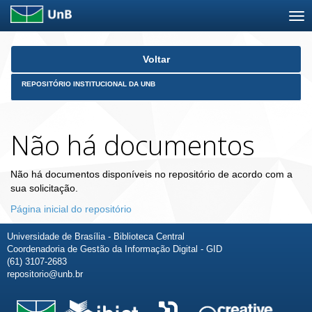
Skip
Voltar
navigation
REPOSITÓRIO INSTITUCIONAL DA UNB
Não há documentos
Não há documentos disponíveis no repositório de acordo com a
sua solicitação.
Página inicial do repositório
Universidade de Brasília - Biblioteca Central
Coordenadoria de Gestão da Informação Digital - GID
(61) 3107-2683
repositorio@unb.br