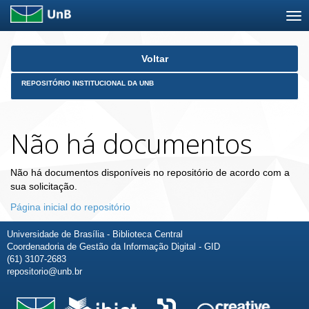
Skip
Voltar
navigation
REPOSITÓRIO INSTITUCIONAL DA UNB
Não há documentos
Não há documentos disponíveis no repositório de acordo com a
sua solicitação.
Página inicial do repositório
Universidade de Brasília - Biblioteca Central
Coordenadoria de Gestão da Informação Digital - GID
(61) 3107-2683
repositorio@unb.br