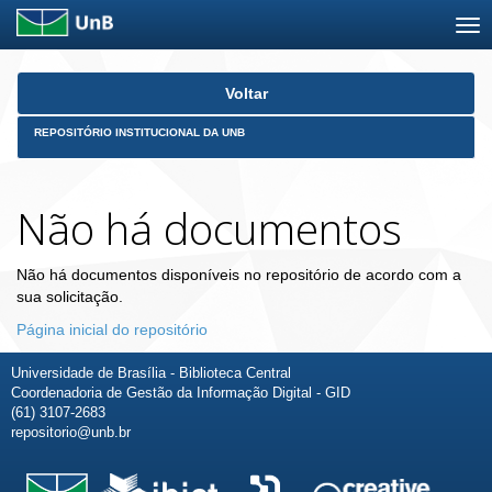
Skip
Voltar
navigation
REPOSITÓRIO INSTITUCIONAL DA UNB
Não há documentos
Não há documentos disponíveis no repositório de acordo com a
sua solicitação.
Página inicial do repositório
Universidade de Brasília - Biblioteca Central
Coordenadoria de Gestão da Informação Digital - GID
(61) 3107-2683
repositorio@unb.br