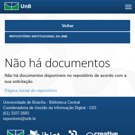
Skip
Voltar
navigation
REPOSITÓRIO INSTITUCIONAL DA UNB
Não há documentos
Não há documentos disponíveis no repositório de acordo com a
sua solicitação.
Página inicial do repositório
Universidade de Brasília - Biblioteca Central
Coordenadoria de Gestão da Informação Digital - GID
(61) 3107-2683
repositorio@unb.br