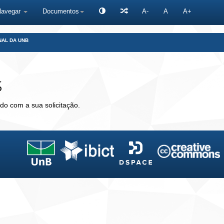
Navegar
Documentos
A-
A
A+
NAL DA UNB
s
do com a sua solicitação.