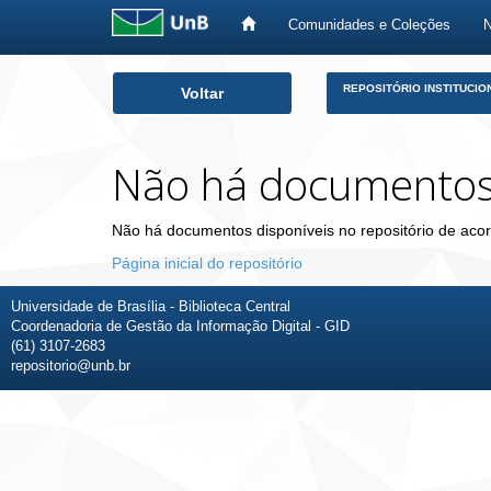
Comunidades e Coleções
Skip
REPOSITÓRIO INSTITUCIO
Voltar
navigation
Não há documento
Não há documentos disponíveis no repositório de acor
Página inicial do repositório
Universidade de Brasília - Biblioteca Central
Coordenadoria de Gestão da Informação Digital - GID
(61) 3107-2683
repositorio@unb.br