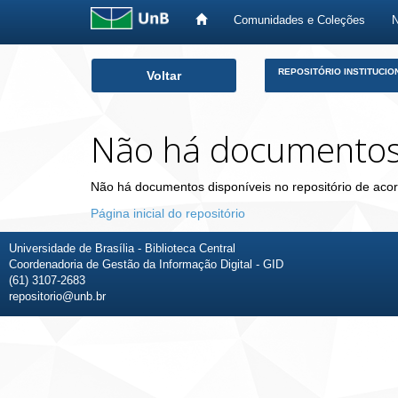
Comunidades e Coleções
Skip
REPOSITÓRIO INSTITUCIO
Voltar
navigation
Não há documento
Não há documentos disponíveis no repositório de acor
Página inicial do repositório
Universidade de Brasília - Biblioteca Central
Coordenadoria de Gestão da Informação Digital - GID
(61) 3107-2683
repositorio@unb.br