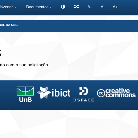
Navegar
Documentos
A-
A
A+
NAL DA UNB
s
do com a sua solicitação.