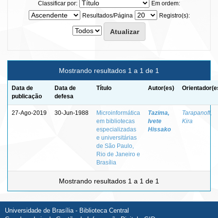
Classificar por:
Em ordem:
Resultados/Página
Registro(s):
Mostrando resultados 1 a 1 de 1
Data de
Data de
Título
Autor(es)
Orientador(e
publicação
defesa
27-Ago-2019
30-Jun-1988
Microinformática
Tazima,
Tarapanoff,
em bibliotecas
Ivete
Kira
especializadas
Hissako
e universitárias
de São Paulo,
Rio de Janeiro e
Brasília
Mostrando resultados 1 a 1 de 1
Universidade de Brasília - Biblioteca Central