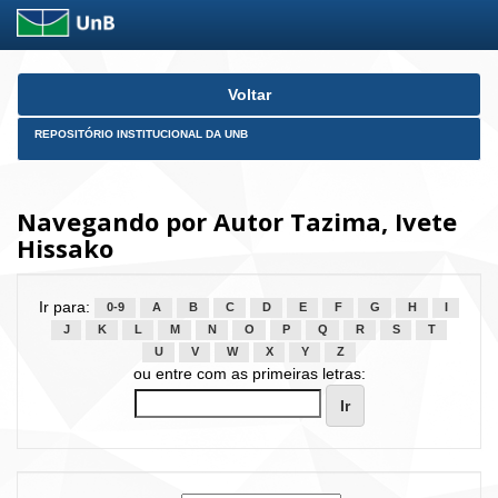
Skip
Voltar
navigation
REPOSITÓRIO INSTITUCIONAL DA UNB
Navegando por Autor Tazima, Ivete
Hissako
Ir para:
0-9
A
B
C
D
E
F
G
H
I
J
K
L
M
N
O
P
Q
R
S
T
U
V
W
X
Y
Z
ou entre com as primeiras letras: