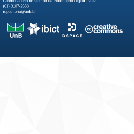
Coordenadoria de Gestão da Informação Digital - GID
(61) 3107-2683
repositorio@unb.br
Fale conosco
Sobre