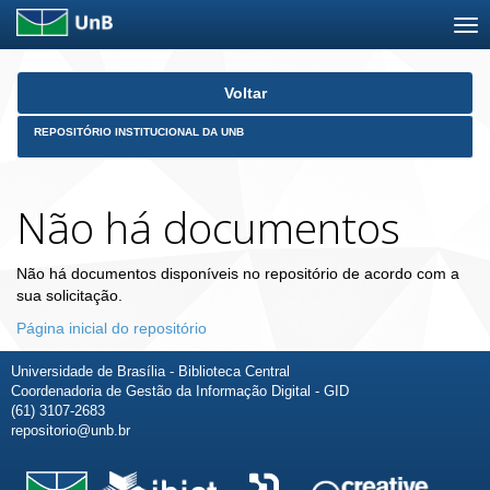
Skip
Voltar
navigation
REPOSITÓRIO INSTITUCIONAL DA UNB
Não há documentos
Não há documentos disponíveis no repositório de acordo com a
sua solicitação.
Página inicial do repositório
Universidade de Brasília - Biblioteca Central
Coordenadoria de Gestão da Informação Digital - GID
(61) 3107-2683
repositorio@unb.br