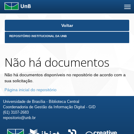
Skip
Voltar
navigation
REPOSITÓRIO INSTITUCIONAL DA UNB
Não há documentos
Não há documentos disponíveis no repositório de acordo com a
sua solicitação.
Página inicial do repositório
Universidade de Brasília - Biblioteca Central
Coordenadoria de Gestão da Informação Digital - GID
(61) 3107-2683
repositorio@unb.br