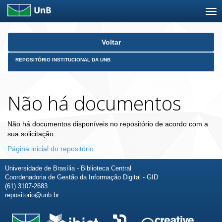
Skip
Voltar
navigation
REPOSITÓRIO INSTITUCIONAL DA UNB
Não há documentos
Não há documentos disponíveis no repositório de acordo com a
sua solicitação.
Página inicial do repositório
Universidade de Brasília - Biblioteca Central
Coordenadoria de Gestão da Informação Digital - GID
(61) 3107-2683
repositorio@unb.br