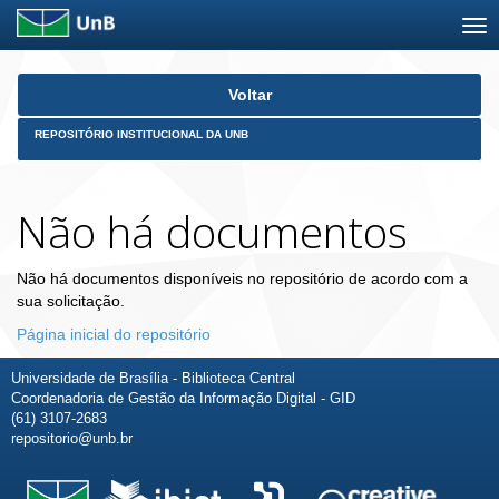
Skip
Voltar
navigation
REPOSITÓRIO INSTITUCIONAL DA UNB
Não há documentos
Não há documentos disponíveis no repositório de acordo com a
sua solicitação.
Página inicial do repositório
Universidade de Brasília - Biblioteca Central
Coordenadoria de Gestão da Informação Digital - GID
(61) 3107-2683
repositorio@unb.br