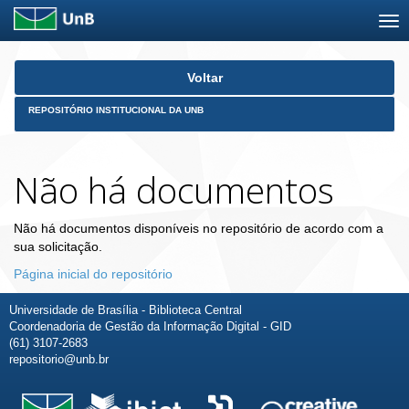
Skip
Voltar
navigation
REPOSITÓRIO INSTITUCIONAL DA UNB
Não há documentos
Não há documentos disponíveis no repositório de acordo com a
sua solicitação.
Página inicial do repositório
Universidade de Brasília - Biblioteca Central
Coordenadoria de Gestão da Informação Digital - GID
(61) 3107-2683
repositorio@unb.br