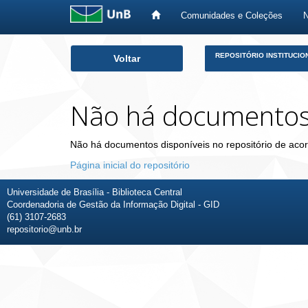
Comunidades e Coleções
Skip
REPOSITÓRIO INSTITUCIO
Voltar
navigation
Não há documento
Não há documentos disponíveis no repositório de acor
Página inicial do repositório
Universidade de Brasília - Biblioteca Central
Coordenadoria de Gestão da Informação Digital - GID
(61) 3107-2683
repositorio@unb.br