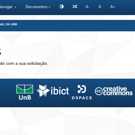
Navegar
Documentos
A-
A
A+
NAL DA UNB
s
do com a sua solicitação.