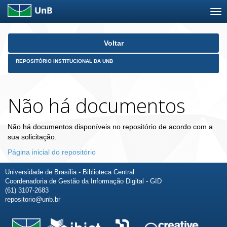
Skip
Voltar
navigation
REPOSITÓRIO INSTITUCIONAL DA UNB
Não há documentos
Não há documentos disponíveis no repositório de acordo com a
sua solicitação.
Página inicial do repositório
Universidade de Brasília - Biblioteca Central
Coordenadoria de Gestão da Informação Digital - GID
(61) 3107-2683
repositorio@unb.br