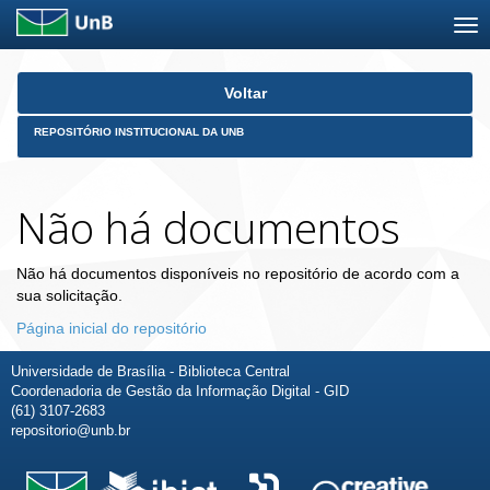
Skip
Voltar
navigation
REPOSITÓRIO INSTITUCIONAL DA UNB
Não há documentos
Não há documentos disponíveis no repositório de acordo com a
sua solicitação.
Página inicial do repositório
Universidade de Brasília - Biblioteca Central
Coordenadoria de Gestão da Informação Digital - GID
(61) 3107-2683
repositorio@unb.br