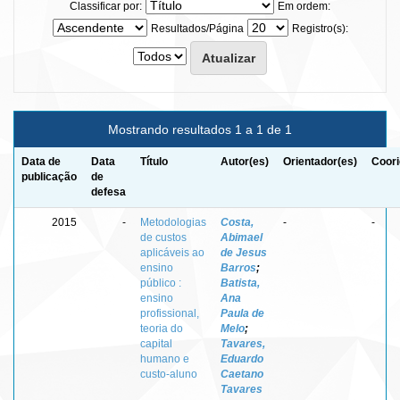
Classificar por:
Em ordem:
Resultados/Página
Registro(s):
Mostrando resultados 1 a 1 de 1
Data de
Data
Título
Autor(es)
Orientador(es)
Coori
publicação
de
defesa
2015
-
Metodologias
Costa,
-
-
de custos
Abimael
aplicáveis ao
de Jesus
ensino
Barros
;
público :
Batista,
ensino
Ana
profissional,
Paula de
teoria do
Melo
;
capital
Tavares,
humano e
Eduardo
custo-aluno
Caetano
Tavares