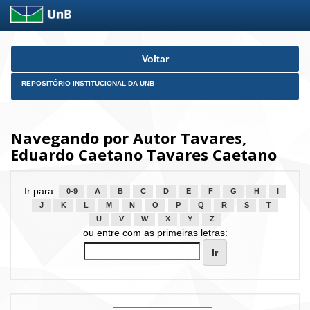
Skip
Voltar
navigation
REPOSITÓRIO INSTITUCIONAL DA UNB
Navegando por Autor Tavares,
Eduardo Caetano Tavares Caetano
Ir para:
0-9
A
B
C
D
E
F
G
H
I
J
K
L
M
N
O
P
Q
R
S
T
U
V
W
X
Y
Z
ou entre com as primeiras letras: