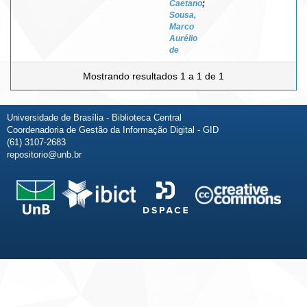
Caetano
;
Sousa,
Marco
Aurélio
de
Mostrando resultados 1 a 1 de 1
Universidade de Brasília - Biblioteca Central
Coordenadoria de Gestão da Informação Digital - GID
(61) 3107-2683
repositorio@unb.br
Fale conosco