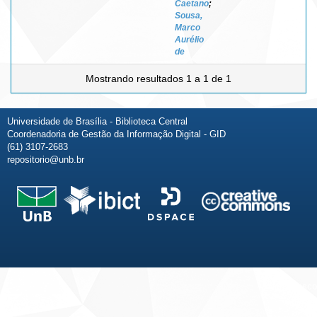
Caetano
;
Sousa,
Marco
Aurélio
de
Mostrando resultados 1 a 1 de 1
Universidade de Brasília - Biblioteca Central
Coordenadoria de Gestão da Informação Digital - GID
(61) 3107-2683
repositorio@unb.br
Fale conosco