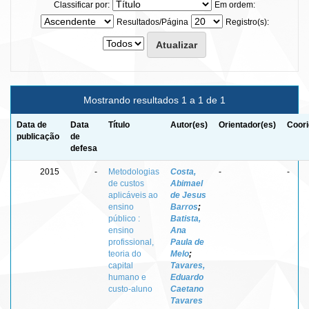
Classificar por:
Em ordem:
Resultados/Página
Registro(s):
Mostrando resultados 1 a 1 de 1
Data de
Data
Título
Autor(es)
Orientador(es)
Coori
publicação
de
defesa
2015
-
Metodologias
Costa,
-
-
de custos
Abimael
aplicáveis ao
de Jesus
ensino
Barros
;
público :
Batista,
ensino
Ana
profissional,
Paula de
teoria do
Melo
;
capital
Tavares,
humano e
Eduardo
custo-aluno
Caetano
Tavares