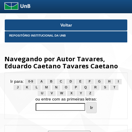
Skip
Voltar
navigation
REPOSITÓRIO INSTITUCIONAL DA UNB
Navegando por Autor Tavares,
Eduardo Caetano Tavares Caetano
Ir para:
0-9
A
B
C
D
E
F
G
H
I
J
K
L
M
N
O
P
Q
R
S
T
U
V
W
X
Y
Z
ou entre com as primeiras letras: