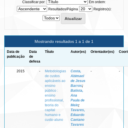
Classificar por:
Em ordem:
Resultados/Página
Registro(s):
Mostrando resultados 1 a 1 de 1
Data de
Data
Título
Autor(es)
Orientador(es)
Coori
publicação
de
defesa
2015
-
Metodologias
Costa,
-
-
de custos
Abimael
aplicáveis ao
de Jesus
ensino
Barros
;
público :
Batista,
ensino
Ana
profissional,
Paula de
teoria do
Melo
;
capital
Tavares,
humano e
Eduardo
custo-aluno
Caetano
Tavares