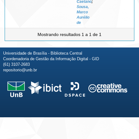
Caetano
;
Sousa,
Marco
Aurélio
de
Mostrando resultados 1 a 1 de 1
Universidade de Brasília - Biblioteca Central
Coordenadoria de Gestão da Informação Digital - GID
(61) 3107-2683
repositorio@unb.br
Fale conosco