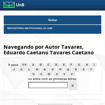
Skip
Voltar
navigation
REPOSITÓRIO INSTITUCIONAL DA UNB
Navegando por Autor Tavares,
Eduardo Caetano Tavares Caetano
Ir para:
0-9
A
B
C
D
E
F
G
H
I
J
K
L
M
N
O
P
Q
R
S
T
U
V
W
X
Y
Z
ou entre com as primeiras letras: