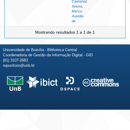
Caetano
;
Sousa,
Marco
Aurélio
de
Mostrando resultados 1 a 1 de 1
Universidade de Brasília - Biblioteca Central
Coordenadoria de Gestão da Informação Digital - GID
(61) 3107-2683
repositorio@unb.br
Fale conosco