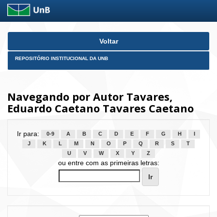
Skip
Voltar
navigation
REPOSITÓRIO INSTITUCIONAL DA UNB
Navegando por Autor Tavares,
Eduardo Caetano Tavares Caetano
Ir para:
0-9
A
B
C
D
E
F
G
H
I
J
K
L
M
N
O
P
Q
R
S
T
U
V
W
X
Y
Z
ou entre com as primeiras letras: