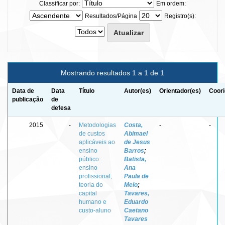
Classificar por:
Em ordem:
Resultados/Página
Registro(s):
Mostrando resultados 1 a 1 de 1
Data de
Data
Título
Autor(es)
Orientador(es)
Coori
publicação
de
defesa
2015
-
Metodologias
Costa,
-
-
de custos
Abimael
aplicáveis ao
de Jesus
ensino
Barros
;
público :
Batista,
ensino
Ana
profissional,
Paula de
teoria do
Melo
;
capital
Tavares,
humano e
Eduardo
custo-aluno
Caetano
Tavares