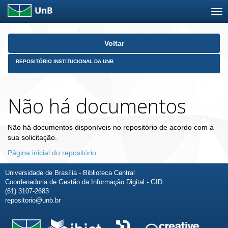
Skip
Voltar
navigation
REPOSITÓRIO INSTITUCIONAL DA UNB
Não há documentos
Não há documentos disponíveis no repositório de acordo com a
sua solicitação.
Página inicial do repositório
Universidade de Brasília - Biblioteca Central
Coordenadoria de Gestão da Informação Digital - GID
(61) 3107-2683
repositorio@unb.br