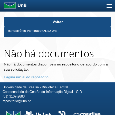
Skip
Voltar
navigation
REPOSITÓRIO INSTITUCIONAL DA UNB
Não há documentos
Não há documentos disponíveis no repositório de acordo com a
sua solicitação.
Página inicial do repositório
Universidade de Brasília - Biblioteca Central
Coordenadoria de Gestão da Informação Digital - GID
(61) 3107-2683
repositorio@unb.br