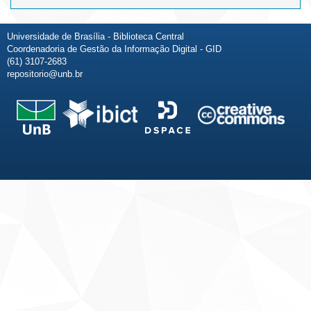
Universidade de Brasília - Biblioteca Central
Coordenadoria de Gestão da Informação Digital - GID
(61) 3107-2683
repositorio@unb.br
Fale conosco
Sobre