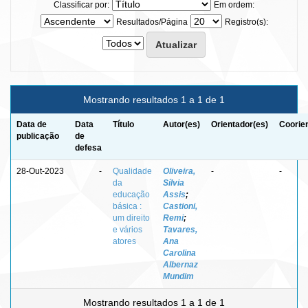
Classificar por:
Em ordem:
Resultados/Página
Registro(s):
Mostrando resultados 1 a 1 de 1
Data de
Data
Título
Autor(es)
Orientador(es)
Coorie
publicação
de
defesa
28-Out-2023
-
Qualidade
Oliveira,
-
-
da
Sílvia
educação
Assis
;
básica :
Castioni,
um direito
Remi
;
e vários
Tavares,
atores
Ana
Carolina
Albernaz
Mundim
Mostrando resultados 1 a 1 de 1