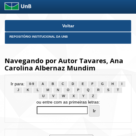
Skip
Voltar
navigation
REPOSITÓRIO INSTITUCIONAL DA UNB
Navegando por Autor Tavares, Ana
Carolina Albernaz Mundim
Ir para:
0-9
A
B
C
D
E
F
G
H
I
J
K
L
M
N
O
P
Q
R
S
T
U
V
W
X
Y
Z
ou entre com as primeiras letras: