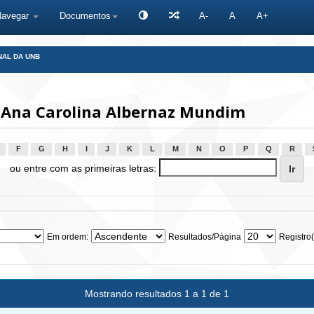
Navegar
Documentos
A-
A
A+
NAL DA UNB
 Ana Carolina Albernaz Mundim
F
G
H
I
J
K
L
M
N
O
P
Q
R
ou entre com as primeiras letras:
Em ordem:
Resultados/Página
Registro(
Mostrando resultados 1 a 1 de 1