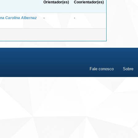
Orientador(es)
Coorientador(es)
na Carolina Albernaz
-
-
Fale conosco
Sobre