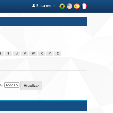
Entrar em:
S
T
U
V
W
X
Y
Z
s):