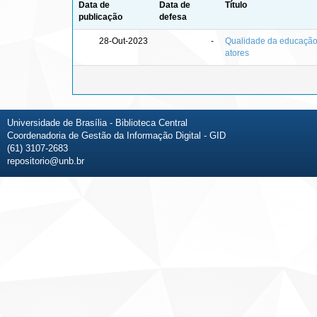
Data de
Data de
Título
publicação
defesa
28-Out-2023
-
Qualidade da educação b
atores
Universidade de Brasília - Biblioteca Central
Coordenadoria de Gestão da Informação Digital - GID
(61) 3107-2683
repositorio@unb.br