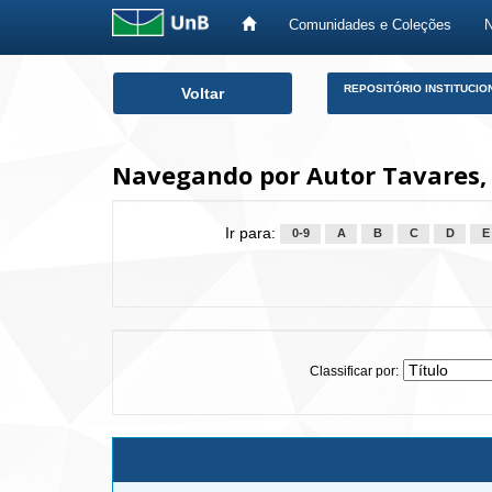
Comunidades e Coleções
Skip
REPOSITÓRIO INSTITUCIO
Voltar
navigation
Navegando por Autor Tavares,
Ir para:
0-9
A
B
C
D
E
Classificar por: