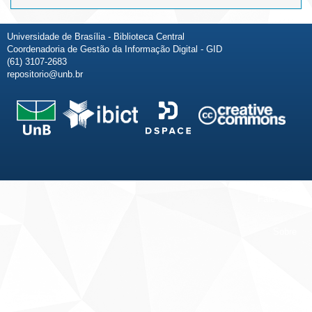
Universidade de Brasília - Biblioteca Central
Coordenadoria de Gestão da Informação Digital - GID
(61) 3107-2683
repositorio@unb.br
Fale conosco
Sobre