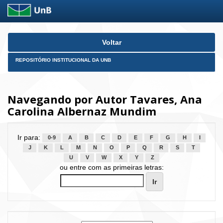
Skip
Voltar
navigation
REPOSITÓRIO INSTITUCIONAL DA UNB
Navegando por Autor Tavares, Ana
Carolina Albernaz Mundim
Ir para:
0-9
A
B
C
D
E
F
G
H
I
J
K
L
M
N
O
P
Q
R
S
T
U
V
W
X
Y
Z
ou entre com as primeiras letras: