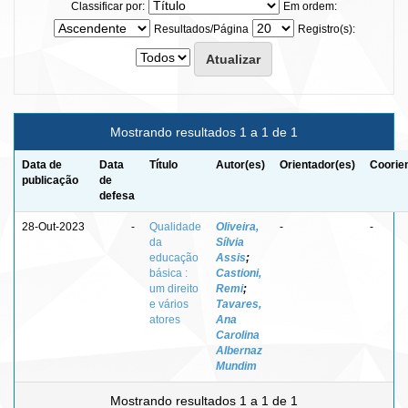
Classificar por:
Em ordem:
Resultados/Página
Registro(s):
Mostrando resultados 1 a 1 de 1
Data de
Data
Título
Autor(es)
Orientador(es)
Coorie
publicação
de
defesa
28-Out-2023
-
Qualidade
Oliveira,
-
-
da
Sílvia
educação
Assis
;
básica :
Castioni,
um direito
Remi
;
e vários
Tavares,
atores
Ana
Carolina
Albernaz
Mundim
Mostrando resultados 1 a 1 de 1