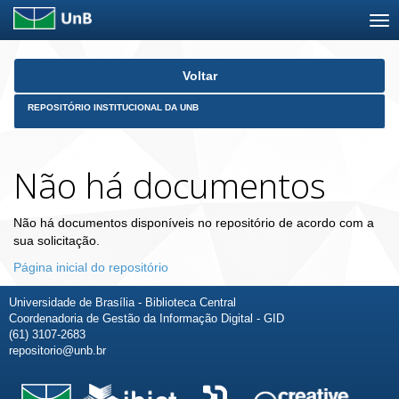
Skip
Voltar
navigation
REPOSITÓRIO INSTITUCIONAL DA UNB
Não há documentos
Não há documentos disponíveis no repositório de acordo com a
sua solicitação.
Página inicial do repositório
Universidade de Brasília - Biblioteca Central
Coordenadoria de Gestão da Informação Digital - GID
(61) 3107-2683
repositorio@unb.br