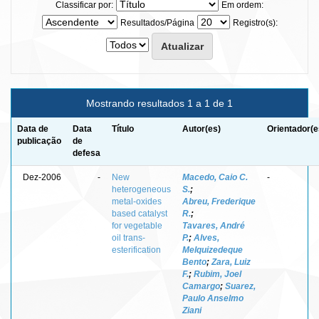
Classificar por:
Em ordem:
Resultados/Página
Registro(s):
Mostrando resultados 1 a 1 de 1
Data de
Data
Título
Autor(es)
Orientador(e
publicação
de
defesa
Dez-2006
-
New
Macedo, Caio C.
-
heterogeneous
S.
;
metal-oxides
Abreu, Frederique
based catalyst
R.
;
for vegetable
Tavares, André
oil trans-
P.
;
Alves,
esterification
Melquizedeque
Bento
;
Zara, Luiz
F.
;
Rubim, Joel
Camargo
;
Suarez,
Paulo Anselmo
Ziani