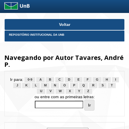
Skip
Voltar
navigation
REPOSITÓRIO INSTITUCIONAL DA UNB
Navegando por Autor Tavares, André
P.
Ir para:
0-9
A
B
C
D
E
F
G
H
I
J
K
L
M
N
O
P
Q
R
S
T
U
V
W
X
Y
Z
ou entre com as primeiras letras: