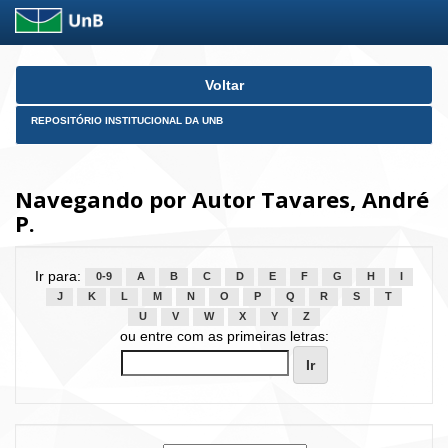
Skip
Voltar
navigation
REPOSITÓRIO INSTITUCIONAL DA UNB
Navegando por Autor Tavares, André
P.
Ir para:
0-9
A
B
C
D
E
F
G
H
I
J
K
L
M
N
O
P
Q
R
S
T
U
V
W
X
Y
Z
ou entre com as primeiras letras: