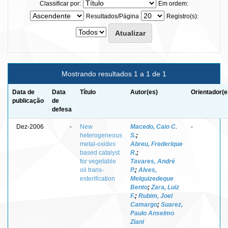
Classificar por:
Em ordem:
Resultados/Página
Registro(s):
Mostrando resultados 1 a 1 de 1
Data de
Data
Título
Autor(es)
Orientador(e
publicação
de
defesa
Dez-2006
-
New
Macedo, Caio C.
-
heterogeneous
S.
;
metal-oxides
Abreu, Frederique
based catalyst
R.
;
for vegetable
Tavares, André
oil trans-
P.
;
Alves,
esterification
Melquizedeque
Bento
;
Zara, Luiz
F.
;
Rubim, Joel
Camargo
;
Suarez,
Paulo Anselmo
Ziani