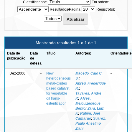
Classificar por:
Em ordem:
Resultados/Página
Registro(s):
Mostrando resultados 1 a 1 de 1
Data de
Data
Título
Autor(es)
Orientador(e
publicação
de
defesa
Dez-2006
-
New
Macedo, Caio C.
-
heterogeneous
S.
;
metal-oxides
Abreu, Frederique
based catalyst
R.
;
for vegetable
Tavares, André
oil trans-
P.
;
Alves,
esterification
Melquizedeque
Bento
;
Zara, Luiz
F.
;
Rubim, Joel
Camargo
;
Suarez,
Paulo Anselmo
Ziani