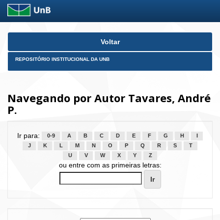
Skip
Voltar
navigation
REPOSITÓRIO INSTITUCIONAL DA UNB
Navegando por Autor Tavares, André
P.
Ir para:
0-9
A
B
C
D
E
F
G
H
I
J
K
L
M
N
O
P
Q
R
S
T
U
V
W
X
Y
Z
ou entre com as primeiras letras: