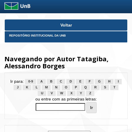
Skip
Voltar
navigation
REPOSITÓRIO INSTITUCIONAL DA UNB
Navegando por Autor Tatagiba,
Alessandro Borges
Ir para:
0-9
A
B
C
D
E
F
G
H
I
J
K
L
M
N
O
P
Q
R
S
T
U
V
W
X
Y
Z
ou entre com as primeiras letras: