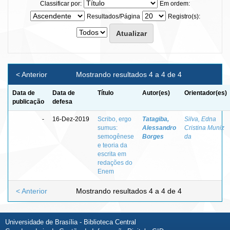
Classificar por:
Em ordem:
Resultados/Página
Registro(s):
< Anterior
Mostrando resultados 4 a 4 de 4
Data de
Data de
Título
Autor(es)
Orientador(es)
publicação
defesa
-
16-Dez-2019
Scribo, ergo
Tatagiba,
Silva, Edna
sumus:
Alessandro
Cristina Muniz
semogênese
Borges
da
e teoria da
escrita em
redações do
Enem
< Anterior
Mostrando resultados 4 a 4 de 4
Universidade de Brasília - Biblioteca Central