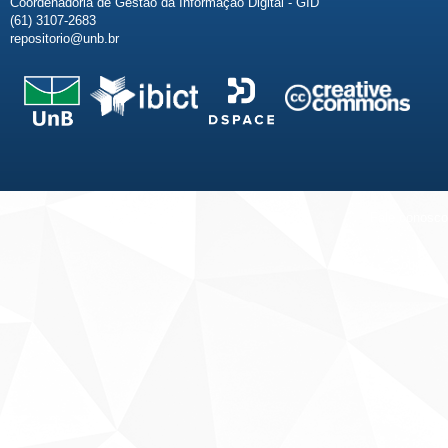
Coordenadoria de Gestão da Informação Digital - GID
(61) 3107-2683
repositorio@unb.br
Fale conosco
Sobre