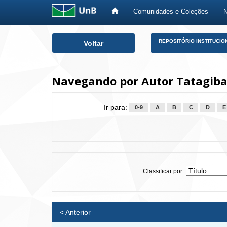
Comunidades e Coleções
Skip
REPOSITÓRIO INSTITUCIO
Voltar
navigation
Navegando por Autor Tatagiba
Ir para:
0-9
A
B
C
D
E
Classificar por:
< Anterior