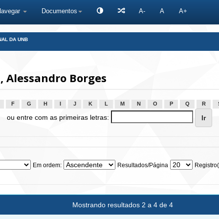
Navegar
Documentos
A-
A
A+
NAL DA UNB
, Alessandro Borges
F
G
H
I
J
K
L
M
N
O
P
Q
R
ou entre com as primeiras letras:
Em ordem:
Resultados/Página
Registro(
Mostrando resultados 2 a 4 de 4