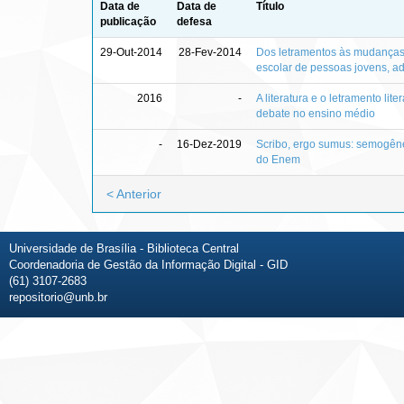
Data de
Data de
Título
publicação
defesa
29-Out-2014
28-Fev-2014
Dos letramentos às mudanças 
escolar de pessoas jovens, ad
2016
-
A literatura e o letramento lit
debate no ensino médio
-
16-Dez-2019
Scribo, ergo sumus: semogêne
do Enem
< Anterior
Universidade de Brasília - Biblioteca Central
Coordenadoria de Gestão da Informação Digital - GID
(61) 3107-2683
repositorio@unb.br