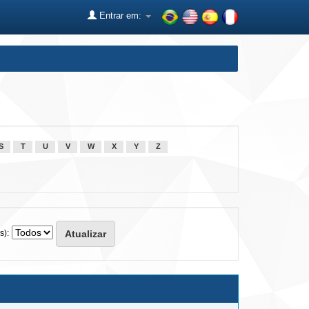
Entrar em:
S
T
U
V
W
X
Y
Z
s):