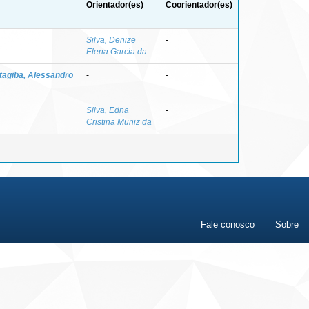
Orientador(es)
Coorientador(es)
Silva, Denize
-
Elena Garcia da
tagiba, Alessandro
-
-
Silva, Edna
-
Cristina Muniz da
Fale conosco
Sobre