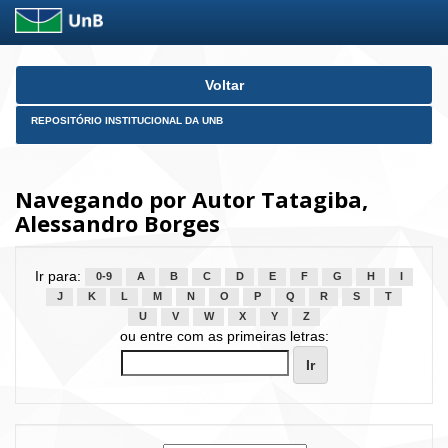
Skip
Voltar
navigation
REPOSITÓRIO INSTITUCIONAL DA UNB
Navegando por Autor Tatagiba,
Alessandro Borges
Ir para:
0-9
A
B
C
D
E
F
G
H
I
J
K
L
M
N
O
P
Q
R
S
T
U
V
W
X
Y
Z
ou entre com as primeiras letras: