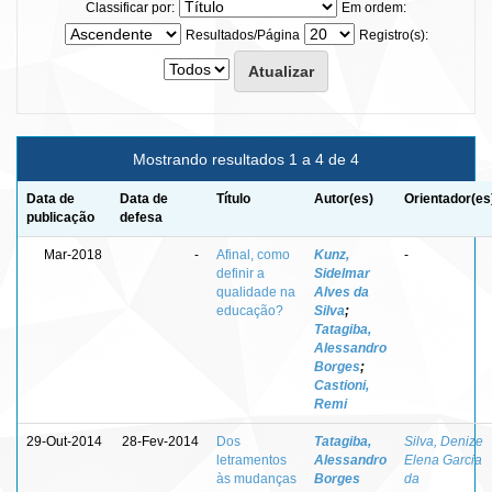
Classificar por:
Em ordem:
Resultados/Página
Registro(s):
Mostrando resultados 1 a 4 de 4
Data de
Data de
Título
Autor(es)
Orientador(es
publicação
defesa
Mar-2018
-
Afinal, como
Kunz,
-
definir a
Sidelmar
qualidade na
Alves da
educação?
Silva
;
Tatagiba,
Alessandro
Borges
;
Castioni,
Remi
29-Out-2014
28-Fev-2014
Dos
Tatagiba,
Silva, Denize
letramentos
Alessandro
Elena Garcia
às mudanças
Borges
da