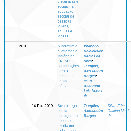
discursivas e
sociais na
educação
escolar de
pessoas
jovens,
adultas e
idosas
2016
-
A literatura e
Vitoriano,
-
o letramento
Helciclever
literário no
Barros da
ENEM :
Silva
;
contribuições
Tatagiba,
para o
Alessandro
debate no
Borges
;
ensino
Mata,
médio
Anderson
Luís Nunes
da
-
16-Dez-2019
Scribo, ergo
Tatagiba,
Silva, Edna
sumus:
Alessandro
Cristina Muniz
semogênese
Borges
da
e teoria da
escrita em
redações do