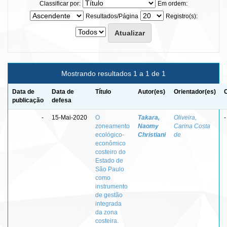
Classificar por:
Em ordem:
Resultados/Página
Registro(s):
Mostrando resultados 1 a 1 de 1
Data de
Data de
Título
Autor(es)
Orientador(es)
publicação
defesa
-
15-Mai-2020
O
Takara,
Oliveira,
-
zoneamento
Naomy
Carina Costa
ecológico-
Christiani
de
econômico
costeiro do
Estado de
São Paulo
como
instrumento
de gestão
integrada
da zona
costeira.