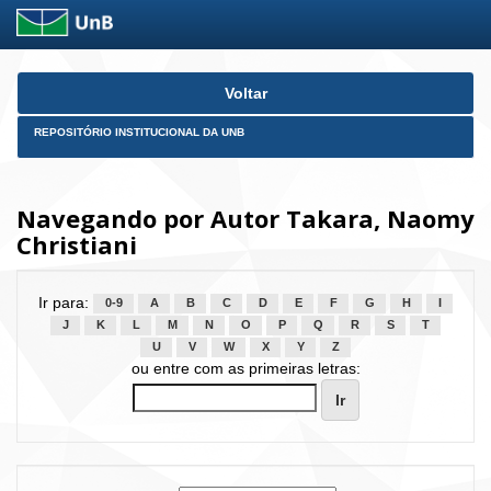
Skip
Voltar
navigation
REPOSITÓRIO INSTITUCIONAL DA UNB
Navegando por Autor Takara, Naomy
Christiani
Ir para:
0-9
A
B
C
D
E
F
G
H
I
J
K
L
M
N
O
P
Q
R
S
T
U
V
W
X
Y
Z
ou entre com as primeiras letras: