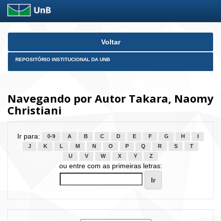
Skip
Voltar
navigation
REPOSITÓRIO INSTITUCIONAL DA UNB
Navegando por Autor Takara, Naomy
Christiani
Ir para:
0-9
A
B
C
D
E
F
G
H
I
J
K
L
M
N
O
P
Q
R
S
T
U
V
W
X
Y
Z
ou entre com as primeiras letras: