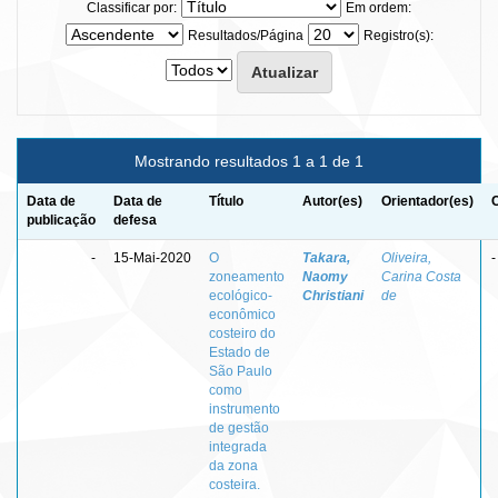
Classificar por:
Em ordem:
Resultados/Página
Registro(s):
Mostrando resultados 1 a 1 de 1
Data de
Data de
Título
Autor(es)
Orientador(es)
publicação
defesa
-
15-Mai-2020
O
Takara,
Oliveira,
-
zoneamento
Naomy
Carina Costa
ecológico-
Christiani
de
econômico
costeiro do
Estado de
São Paulo
como
instrumento
de gestão
integrada
da zona
costeira.