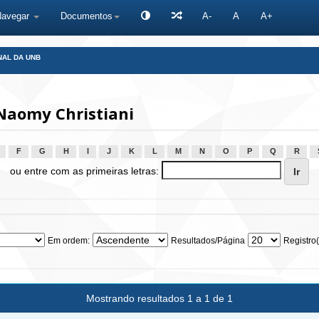
Navegar
Documentos
A-
A
A+
NAL DA UNB
Naomy Christiani
F
G
H
I
J
K
L
M
N
O
P
Q
R
ou entre com as primeiras letras:
Em ordem:
Resultados/Página
Registro(
Mostrando resultados 1 a 1 de 1