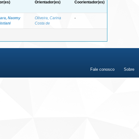
or(es)
Orientador(es)
Coorientador(es)
ara, Naomy
Oliveira, Carina
-
istiani
Costa de
Fale conosco
Sobre