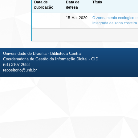
Data de
Data de
Título
publicação
defesa
-
15-Mai-2020
O zoneamento ecológico-ec
integrada da zona costeira.
Universidade de Brasília - Biblioteca Central
Coordenadoria de Gestão da Informação Digital - GID
(61) 3107-2683
repositorio@unb.br