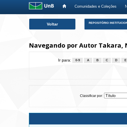
Comunidades e Coleções
Skip
REPOSITÓRIO INSTITUCIO
Voltar
navigation
Navegando por Autor Takara, 
Ir para:
0-9
A
B
C
D
E
Classificar por: