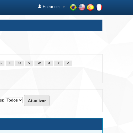
Entrar em:
S
T
U
V
W
X
Y
Z
s):