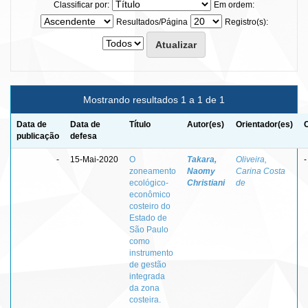
Classificar por:
Em ordem:
Resultados/Página
Registro(s):
Mostrando resultados 1 a 1 de 1
Data de
Data de
Título
Autor(es)
Orientador(es)
publicação
defesa
-
15-Mai-2020
O
Takara,
Oliveira,
-
zoneamento
Naomy
Carina Costa
ecológico-
Christiani
de
econômico
costeiro do
Estado de
São Paulo
como
instrumento
de gestão
integrada
da zona
costeira.