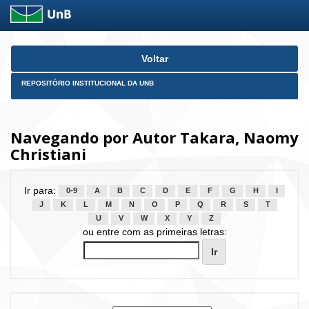
Skip
Voltar
navigation
REPOSITÓRIO INSTITUCIONAL DA UNB
Navegando por Autor Takara, Naomy
Christiani
Ir para:
0-9
A
B
C
D
E
F
G
H
I
J
K
L
M
N
O
P
Q
R
S
T
U
V
W
X
Y
Z
ou entre com as primeiras letras: