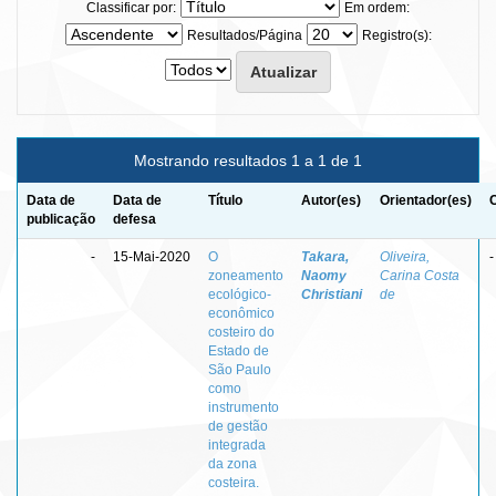
Classificar por:
Em ordem:
Resultados/Página
Registro(s):
Mostrando resultados 1 a 1 de 1
Data de
Data de
Título
Autor(es)
Orientador(es)
publicação
defesa
-
15-Mai-2020
O
Takara,
Oliveira,
-
zoneamento
Naomy
Carina Costa
ecológico-
Christiani
de
econômico
costeiro do
Estado de
São Paulo
como
instrumento
de gestão
integrada
da zona
costeira.