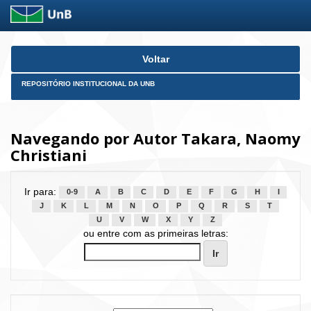
Skip
Voltar
navigation
REPOSITÓRIO INSTITUCIONAL DA UNB
Navegando por Autor Takara, Naomy
Christiani
Ir para:
0-9
A
B
C
D
E
F
G
H
I
J
K
L
M
N
O
P
Q
R
S
T
U
V
W
X
Y
Z
ou entre com as primeiras letras: