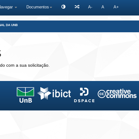
Navegar
Documentos
A-
A
A+
NAL DA UNB
s
do com a sua solicitação.