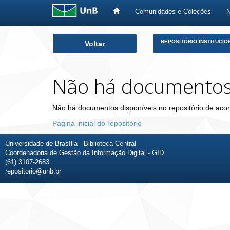
Comunidades e Coleções
Skip
REPOSITÓRIO INSTITUCIO
Voltar
navigation
Não há documento
Não há documentos disponíveis no repositório de acor
Página inicial do repositório
Universidade de Brasília - Biblioteca Central
Coordenadoria de Gestão da Informação Digital - GID
(61) 3107-2683
repositorio@unb.br